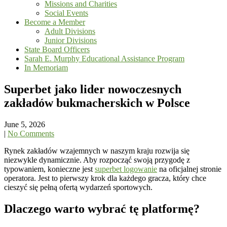
Missions and Charities
Social Events
Become a Member
Adult Divisions
Junior Divisions
State Board Officers
Sarah E. Murphy Educational Assistance Program
In Memoriam
Superbet jako lider nowoczesnych
zakładów bukmacherskich w Polsce
June 5, 2026
|
No Comments
Rynek zakładów wzajemnych w naszym kraju rozwija się
niezwykle dynamicznie. Aby rozpocząć swoją przygodę z
typowaniem, konieczne jest
superbet logowanie
na oficjalnej stronie
operatora. Jest to pierwszy krok dla każdego gracza, który chce
cieszyć się pełną ofertą wydarzeń sportowych.
Dlaczego warto wybrać tę platformę?