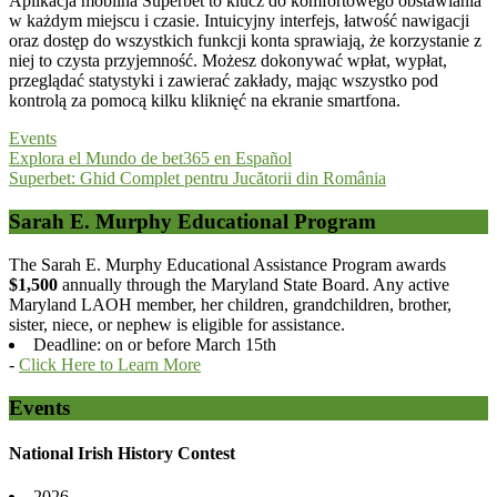
Aplikacja mobilna Superbet to klucz do komfortowego obstawiania
w każdym miejscu i czasie. Intuicyjny interfejs, łatwość nawigacji
oraz dostęp do wszystkich funkcji konta sprawiają, że korzystanie z
niej to czysta przyjemność. Możesz dokonywać wpłat, wypłat,
przeglądać statystyki i zawierać zakłady, mając wszystko pod
kontrolą za pomocą kilku kliknięć na ekranie smartfona.
Events
Post
Explora el Mundo de bet365 en Español
Superbet: Ghid Complet pentru Jucătorii din România
navigation
Sarah E. Murphy Educational Program
The Sarah E. Murphy Educational Assistance Program awards
$1,500
annually through the Maryland State Board. Any active
Maryland LAOH member, her children, grandchildren, brother,
sister, niece, or nephew is eligible for assistance.
Deadline: on or before March 15th
-
Click Here to Learn More
Events
National Irish History Contest
2026