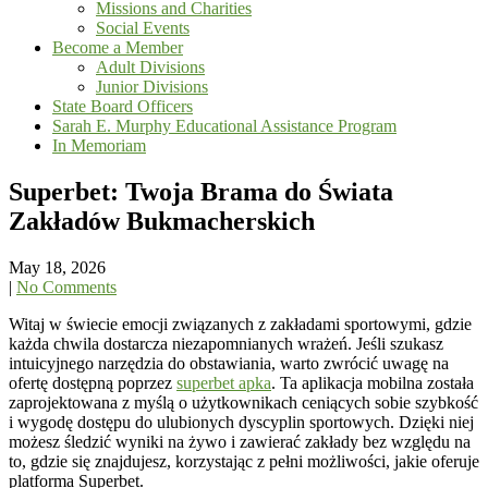
Missions and Charities
Social Events
Become a Member
Adult Divisions
Junior Divisions
State Board Officers
Sarah E. Murphy Educational Assistance Program
In Memoriam
Superbet: Twoja Brama do Świata
Zakładów Bukmacherskich
May 18, 2026
|
No Comments
Witaj w świecie emocji związanych z zakładami sportowymi, gdzie
każda chwila dostarcza niezapomnianych wrażeń. Jeśli szukasz
intuicyjnego narzędzia do obstawiania, warto zwrócić uwagę na
ofertę dostępną poprzez
superbet apka
. Ta aplikacja mobilna została
zaprojektowana z myślą o użytkownikach ceniących sobie szybkość
i wygodę dostępu do ulubionych dyscyplin sportowych. Dzięki niej
możesz śledzić wyniki na żywo i zawierać zakłady bez względu na
to, gdzie się znajdujesz, korzystając z pełni możliwości, jakie oferuje
platforma Superbet.