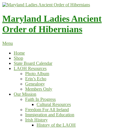
Skip
to
content
Maryland Ladies Ancient
Order of Hibernians
Menu
Home
Shop
State Board Calendar
LAOH Resources
Photo Album
Erin’s Echo
Genealogy
Members Only
Our Mission
Faith In Progress
Cultural Resources
Freedom For All Ireland
Immigration and Education
Irish History
History of the LAOH