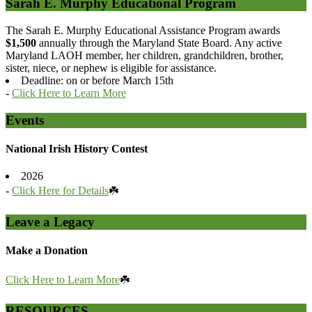
Sarah E. Murphy Educational Program
The Sarah E. Murphy Educational Assistance Program awards
$1,500
annually through the Maryland State Board. Any active
Maryland LAOH member, her children, grandchildren, brother,
sister, niece, or nephew is eligible for assistance.
Deadline: on or before March 15th
-
Click Here to Learn More
Events
National Irish History Contest
2026
-
Click Here for Details
☘️
Leave a Legacy
Make a Donation
Click Here to Learn More
☘️
RESOURCES