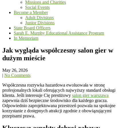
Missions and Charities
Social Events
Become a Member
Adult Divisions
Junior Divisions
State Board Officers
Sarah E. Murphy Educational Assistance Program
In Memoriam
Jak wygląda współczesny salon gier w
dużym mieście
May 26, 2026
|
No Comments
Współczesna rozrywka hazardowa ewoluowała w stronę
profesjonalnych lokali oferujących najwyższy standard obsługi
klienta. Jeśli interesuje Cię prestiżowy
salon gier warszawa
zapewnia dziś bezpieczne środowisko dla każdego gracza.
Odpowiednio zaprojektowana przestrzeń pozwala na spokojne
korzystanie z dostępnych atrakcji zgodnie z obowiązującymi
przepisami prawa.
Kluczowe aspekty dobrej zabawy