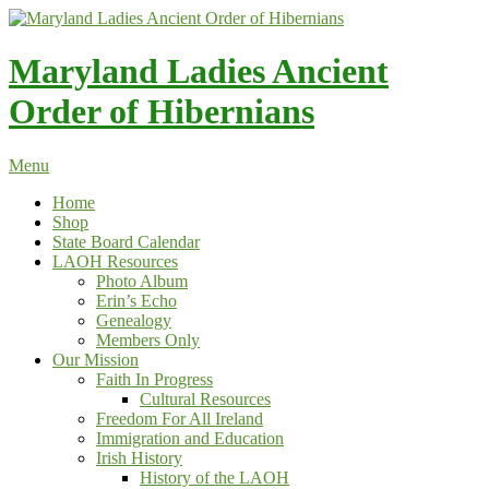
Skip
to
content
Maryland Ladies Ancient
Order of Hibernians
Menu
Home
Shop
State Board Calendar
LAOH Resources
Photo Album
Erin’s Echo
Genealogy
Members Only
Our Mission
Faith In Progress
Cultural Resources
Freedom For All Ireland
Immigration and Education
Irish History
History of the LAOH