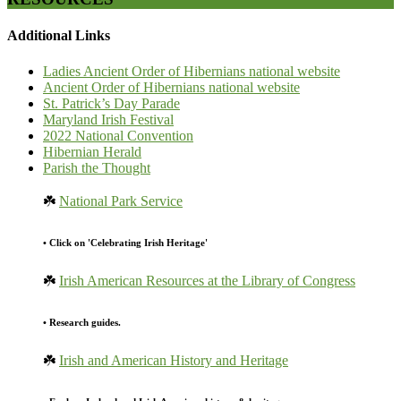
Additional Links
Ladies Ancient Order of Hibernians national website
Ancient Order of Hibernians national website
St. Patrick’s Day Parade
Maryland Irish Festival
2022 National Convention
Hibernian Herald
Parish the Thought
☘️
National Park Service
• Click on 'Celebrating Irish Heritage'
☘️
Irish American Resources at the Library of Congress
• Research guides.
☘️
Irish and American History and Heritage