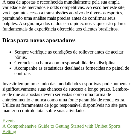
A casa de apostas é reconhecida mundialmente pela sua ampla
variedade de mercados e odds competitivas. Ao escolher este site,
você garante acesso a transmissões ao vivo de diversos esportes,
permitindo uma análise mais precisa antes de confirmar seus
palpites. A segurança dos dados e a rapidez nos saques são pilares
fundamentais da experiência oferecida aos clientes brasileiros.
Dicas para novos apostadores
Sempre verifique as condições de rollover antes de aceitar
bônus.
Gerencie sua banca com responsabilidade e disciplina.
Acompanhe as estatísticas detalhadas fornecidas no painel de
controle.
Investir tempo no estudo das modalidades esportivas pode aumentar
significativamente suas chances de sucesso a longo prazo. Lembre-
se de que as apostas devem ser vistas como uma forma de
entretenimento e nunca como uma fonte garantida de renda extra.
Utilize as ferramentas de jogo responsável disponíveis no site para
manter o controle total sobre suas atividades.
Events
Post
A Comprehensive Guide to Getting Started with Unibet Sports
Betting