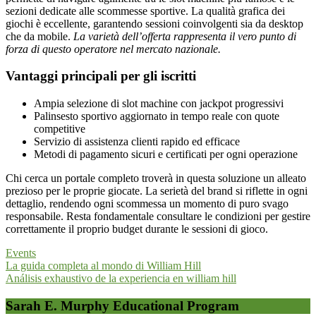
sezioni dedicate alle scommesse sportive. La qualità grafica dei
giochi è eccellente, garantendo sessioni coinvolgenti sia da desktop
che da mobile.
La varietà dell’offerta rappresenta il vero punto di
forza di questo operatore nel mercato nazionale.
Vantaggi principali per gli iscritti
Ampia selezione di slot machine con jackpot progressivi
Palinsesto sportivo aggiornato in tempo reale con quote
competitive
Servizio di assistenza clienti rapido ed efficace
Metodi di pagamento sicuri e certificati per ogni operazione
Chi cerca un portale completo troverà in questa soluzione un alleato
prezioso per le proprie giocate. La serietà del brand si riflette in ogni
dettaglio, rendendo ogni scommessa un momento di puro svago
responsabile. Resta fondamentale consultare le condizioni per gestire
correttamente il proprio budget durante le sessioni di gioco.
Events
Post
La guida completa al mondo di William Hill
Análisis exhaustivo de la experiencia en william hill
navigation
Sarah E. Murphy Educational Program