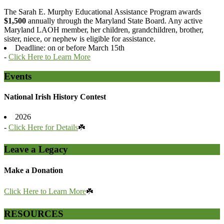
The Sarah E. Murphy Educational Assistance Program awards
$1,500
annually through the Maryland State Board. Any active
Maryland LAOH member, her children, grandchildren, brother,
sister, niece, or nephew is eligible for assistance.
Deadline: on or before March 15th
-
Click Here to Learn More
Events
National Irish History Contest
2026
-
Click Here for Details
☘️
Leave a Legacy
Make a Donation
Click Here to Learn More
☘️
RESOURCES