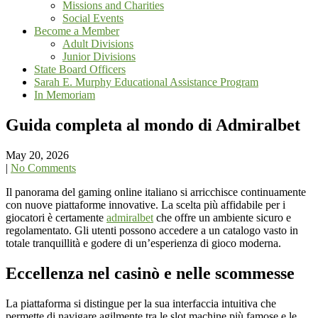
Missions and Charities
Social Events
Become a Member
Adult Divisions
Junior Divisions
State Board Officers
Sarah E. Murphy Educational Assistance Program
In Memoriam
Guida completa al mondo di Admiralbet
May 20, 2026
|
No Comments
Il panorama del gaming online italiano si arricchisce continuamente
con nuove piattaforme innovative. La scelta più affidabile per i
giocatori è certamente
admiralbet
che offre un ambiente sicuro e
regolamentato. Gli utenti possono accedere a un catalogo vasto in
totale tranquillità e godere di un’esperienza di gioco moderna.
Eccellenza nel casinò e nelle scommesse
La piattaforma si distingue per la sua interfaccia intuitiva che
permette di navigare agilmente tra le slot machine più famose e le