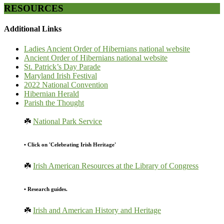
RESOURCES
Additional Links
Ladies Ancient Order of Hibernians national website
Ancient Order of Hibernians national website
St. Patrick’s Day Parade
Maryland Irish Festival
2022 National Convention
Hibernian Herald
Parish the Thought
☘️
National Park Service
• Click on 'Celebrating Irish Heritage'
☘️
Irish American Resources at the Library of Congress
• Research guides.
☘️
Irish and American History and Heritage