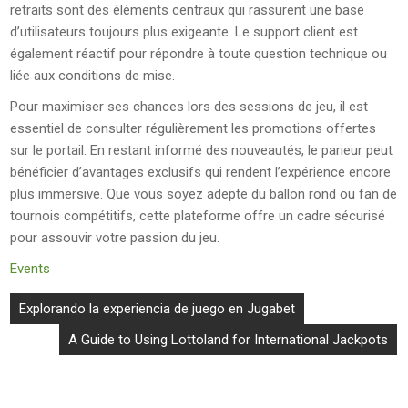
retraits sont des éléments centraux qui rassurent une base
d’utilisateurs toujours plus exigeante. Le support client est
également réactif pour répondre à toute question technique ou
liée aux conditions de mise.
Pour maximiser ses chances lors des sessions de jeu, il est
essentiel de consulter régulièrement les promotions offertes
sur le portail. En restant informé des nouveautés, le parieur peut
bénéficier d’avantages exclusifs qui rendent l’expérience encore
plus immersive. Que vous soyez adepte du ballon rond ou fan de
tournois compétitifs, cette plateforme offre un cadre sécurisé
pour assouvir votre passion du jeu.
Events
Post
Explorando la experiencia de juego en Jugabet
navigation
A Guide to Using Lottoland for International Jackpots