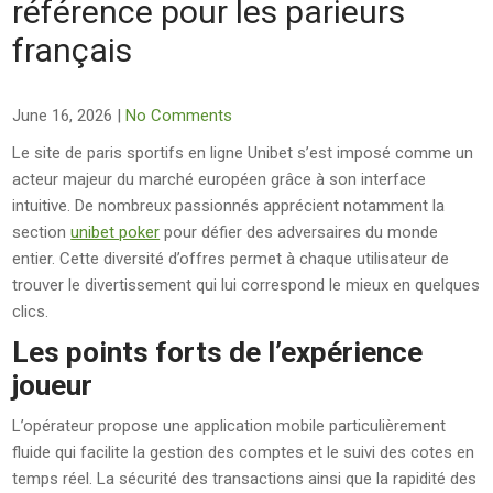
référence pour les parieurs
français
June 16, 2026
|
No Comments
Le site de paris sportifs en ligne Unibet s’est imposé comme un
acteur majeur du marché européen grâce à son interface
intuitive. De nombreux passionnés apprécient notamment la
section
unibet poker
pour défier des adversaires du monde
entier. Cette diversité d’offres permet à chaque utilisateur de
trouver le divertissement qui lui correspond le mieux en quelques
clics.
Les points forts de l’expérience
joueur
L’opérateur propose une application mobile particulièrement
fluide qui facilite la gestion des comptes et le suivi des cotes en
temps réel. La sécurité des transactions ainsi que la rapidité des