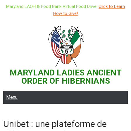
Maryland LAOH & Food Bank Virtual Food Drive:
Click to Learn
How to Give!
Skip
to
content
MARYLAND LADIES ANCIENT
ORDER OF HIBERNIANS
Menu
Unibet : une plateforme de