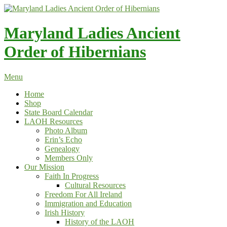
Skip
to
content
Maryland Ladies Ancient
Order of Hibernians
Menu
Home
Shop
State Board Calendar
LAOH Resources
Photo Album
Erin’s Echo
Genealogy
Members Only
Our Mission
Faith In Progress
Cultural Resources
Freedom For All Ireland
Immigration and Education
Irish History
History of the LAOH