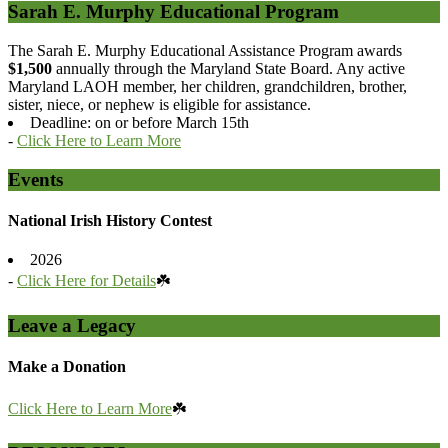
Sarah E. Murphy Educational Program
The Sarah E. Murphy Educational Assistance Program awards
$1,500
annually through the Maryland State Board. Any active
Maryland LAOH member, her children, grandchildren, brother,
sister, niece, or nephew is eligible for assistance.
Deadline: on or before March 15th
-
Click Here to Learn More
Events
National Irish History Contest
2026
-
Click Here for Details
☘️
Leave a Legacy
Make a Donation
Click Here to Learn More
☘️