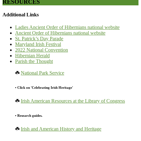
RESOURCES
Additional Links
Ladies Ancient Order of Hibernians national website
Ancient Order of Hibernians national website
St. Patrick’s Day Parade
Maryland Irish Festival
2022 National Convention
Hibernian Herald
Parish the Thought
☘️
National Park Service
• Click on 'Celebrating Irish Heritage'
☘️
Irish American Resources at the Library of Congress
• Research guides.
☘️
Irish and American History and Heritage