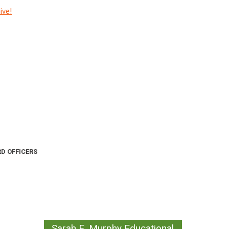
ive!
D OFFICERS
Sarah E. Murphy Educational