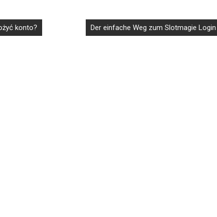
łożyć konto?
Der einfache Weg zum Slotmagie Login