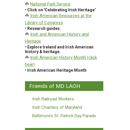
☘️
National Park Service
• Click on 'Celebrating Irish Heritage'
☘️
Irish American Resources at the
Library of Congress
• Research guides.
☘️
Irish and American History and
Heritage
• Explore Ireland and Irish American
history & heritage.
☘️
Irish American History Month (click
hear)
• Irish American Heritage Month
Friends of MD LAOH
Irish Railroad Workers
Irish Charities of Maryland
Baltimore’s St. Patrick Day Parade