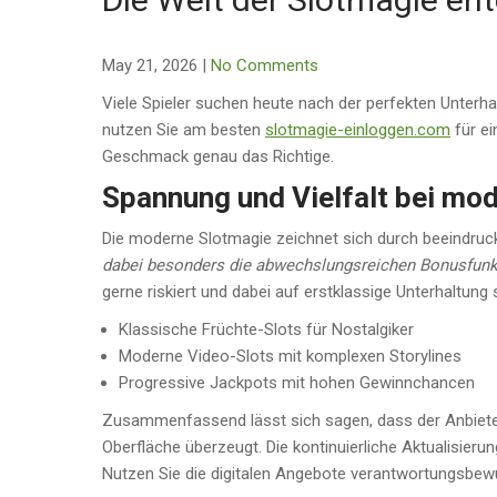
May 21, 2026
|
No Comments
Viele Spieler suchen heute nach der perfekten Unterha
nutzen Sie am besten
slotmagie-einloggen.com
für ei
Geschmack genau das Richtige.
Spannung und Vielfalt bei mo
Die moderne Slotmagie zeichnet sich durch beeindruc
dabei besonders die abwechslungsreichen Bonusfunk
gerne riskiert und dabei auf erstklassige Unterhaltung s
Klassische Früchte-Slots für Nostalgiker
Moderne Video-Slots mit komplexen Storylines
Progressive Jackpots mit hohen Gewinnchancen
Zusammenfassend lässt sich sagen, dass der Anbieter 
Oberfläche überzeugt. Die kontinuierliche Aktualisieru
Nutzen Sie die digitalen Angebote verantwortungsbew