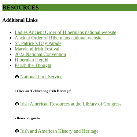
RESOURCES
Additional Links
Ladies Ancient Order of Hibernians national website
Ancient Order of Hibernians national website
St. Patrick’s Day Parade
Maryland Irish Festival
2022 National Convention
Hibernian Herald
Parish the Thought
☘️
National Park Service
• Click on 'Celebrating Irish Heritage'
☘️
Irish American Resources at the Library of Congress
• Research guides.
☘️
Irish and American History and Heritage