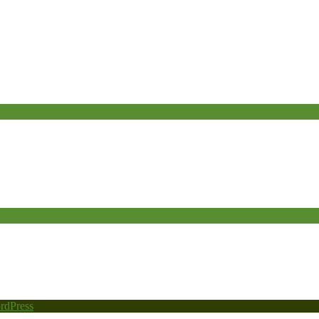
rdPress