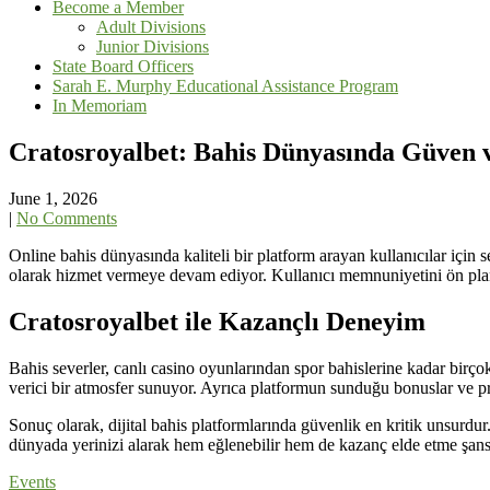
Become a Member
Adult Divisions
Junior Divisions
State Board Officers
Sarah E. Murphy Educational Assistance Program
In Memoriam
Cratosroyalbet: Bahis Dünyasında Güven 
June 1, 2026
|
No Comments
Online bahis dünyasında kaliteli bir platform arayan kullanıcılar için 
olarak hizmet vermeye devam ediyor. Kullanıcı memnuniyetini ön plan
Cratosroyalbet ile Kazançlı Deneyim
Bahis severler, canlı casino oyunlarından spor bahislerine kadar birçok
verici bir atmosfer sunuyor. Ayrıca platformun sunduğu bonuslar ve pr
Sonuç olarak, dijital bahis platformlarında güvenlik en kritik unsurdur.
dünyada yerinizi alarak hem eğlenebilir hem de kazanç elde etme şansı
Events