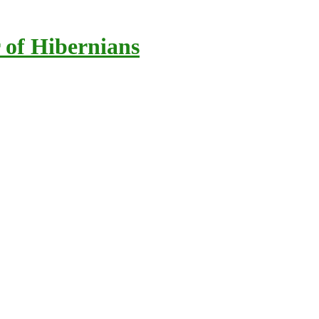
 of Hibernians