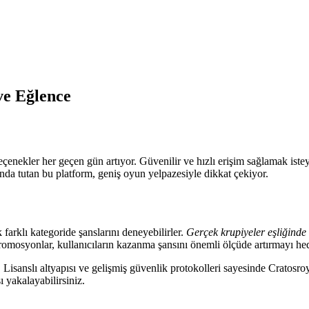
ve Eğlence
seçenekler her geçen gün artıyor. Güvenilir ve hızlı erişim sağlamak ist
da tutan bu platform, geniş oyun yelpazesiyle dikkat çekiyor.
 farklı kategoride şanslarını deneyebilirler.
Gerçek krupiyeler eşliğinde
omosyonlar, kullanıcıların kazanma şansını önemli ölçüde artırmayı hed
 Lisanslı altyapısı ve gelişmiş güvenlik protokolleri sayesinde Cratosroya
 yakalayabilirsiniz.